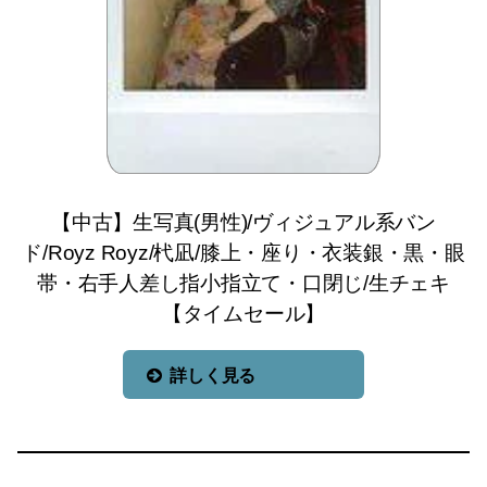
【中古】生写真(男性)/ヴィジュアル系バン
ド/Royz Royz/杙凪/膝上・座り・衣装銀・黒・眼
帯・右手人差し指小指立て・口閉じ/生チェキ
【タイムセール】
詳しく見る