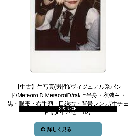
【中古】生写真(男性)/ヴィジュアル系バン
ド/MeteoroiD MeteoroiD/ral/上半身・衣装白・
黒・眼帯・右手頬・目線右・背景レンガ/生チェ
SPONSOR
キ【タイムセール】
詳しく見る