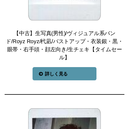
【中古】生写真(男性)/ヴィジュアル系バン
ド/Royz Royz/杙凪/バストアップ・衣装銀・黒・
眼帯・右手頭・顔左向き/生チェキ【タイムセー
ル】
詳しく見る