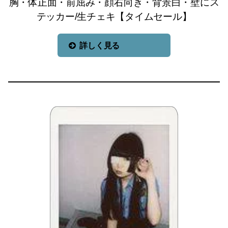
胸・体正面・前屈み・顔右向き・背景白・壁にス
テッカー/生チェキ【タイムセール】
詳しく見る