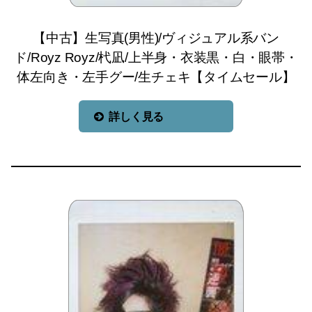
【中古】生写真(男性)/ヴィジュアル系バン
ド/Royz Royz/杙凪/上半身・衣装黒・白・眼帯・
体左向き・左手グー/生チェキ【タイムセール】
詳しく見る