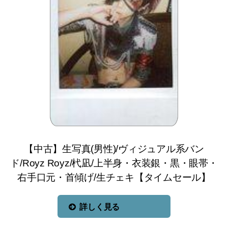
【中古】生写真(男性)/ヴィジュアル系バン
ド/Royz Royz/杙凪/上半身・衣装銀・黒・眼帯・
右手口元・首傾げ/生チェキ【タイムセール】
詳しく見る