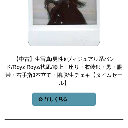
【中古】生写真(男性)/ヴィジュアル系バン
ド/Royz Royz/杙凪/膝上・座り・衣装銀・黒・眼
帯・右手指3本立て・階段/生チェキ【タイムセー
ル】
詳しく見る