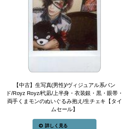
【中古】生写真(男性)/ヴィジュアル系バン
ド/Royz Royz/杙凪/上半身・衣装銀・黒・眼帯・
両手くまモンのぬいぐるみ抱え/生チェキ【タイ
ムセール】
詳しく見る