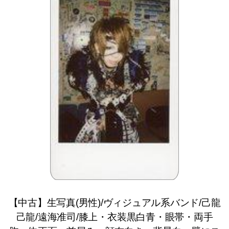
【中古】生写真(男性)/ヴィジュアル系バンド/己龍
己龍/遠海准司/膝上・衣装黒白青・眼帯・両手