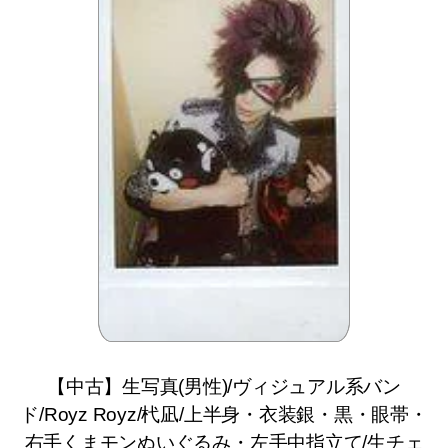
【中古】生写真(男性)/ヴィジュアル系バン
ド/Royz Royz/杙凪/上半身・衣装銀・黒・眼帯・
右手くまモンぬいぐるみ・左手中指立て/生チェ