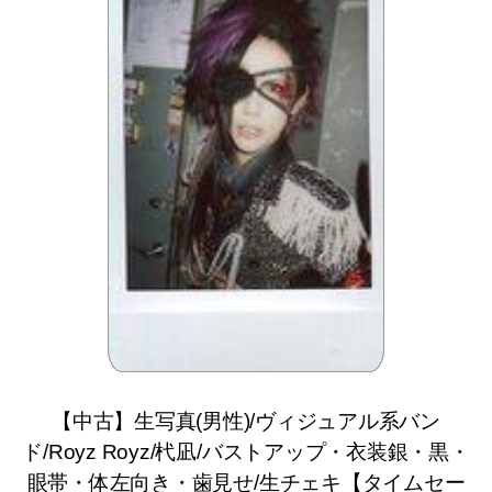
【中古】生写真(男性)/ヴィジュアル系バン
ド/Royz Royz/杙凪/バストアップ・衣装銀・黒・
眼帯・体左向き・歯見せ/生チェキ【タイムセー