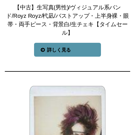
【中古】生写真(男性)/ヴィジュアル系バン
ド/Royz Royz/杙凪/バストアップ・上半身裸・眼
帯・両手ピース・背景白/生チェキ【タイムセー
ル】
詳しく見る