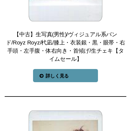
【中古】生写真(男性)/ヴィジュアル系バン
ド/Royz Royz/杙凪/膝上・衣装銀・黒・眼帯・右
手頭・左手腹・体右向き・首傾げ/生チェキ【タ
イムセール】
詳しく見る