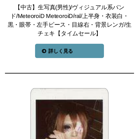
【中古】生写真(男性)/ヴィジュアル系バン
ド/MeteoroiD MeteoroiD/ral/上半身・衣装白・
黒・眼帯・左手ピース・目線右・背景レンガ/生
チェキ【タイムセール】
詳しく見る