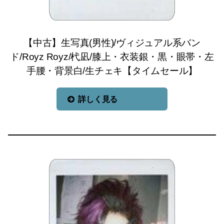
【中古】生写真(男性)/ヴィジュアル系バン
ド/Royz Royz/杙凪/膝上・衣装銀・黒・眼帯・左
手腰・背景白/生チェキ【タイムセール】
詳しく見る