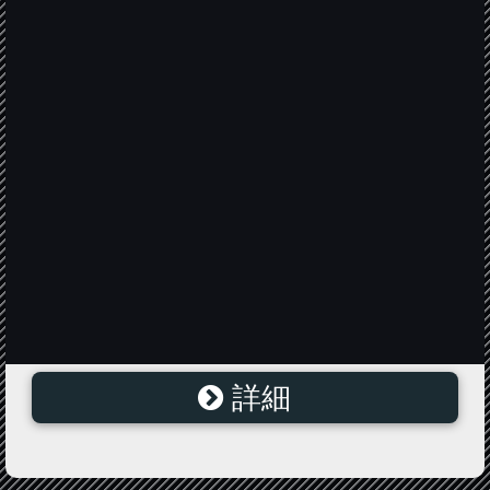
詳細
L型アコーディオンDタイプパイプ・ポール立てセット
C3-5W-D