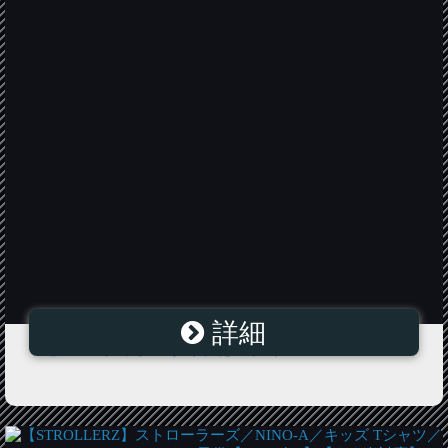
詳細
4連アコーディオンJタイプ花のみ1本 C4-LK-J