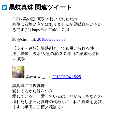
黒蝶真珠
関連ツイート
Eテレ美の壺､真珠きれいでしたね☆
画像は石垣島産ではありませんが黒蝶真珠いろい
ろです(^^) https://t.co/ToMqti7qbJ
@chsn_hsk
2018/08/05 23:38
【ライ・連想】解熱剤としても用いられる/南
洋、黒蝶、淡水/人魚の涙/３０年目の結婚記念日
→ 真珠
@awaawa_qma
2018/08/04 15:25
黒真珠に白蝶真珠
愛してるから嘘をつき
愛している、 愛しているの。だから、あなたの
壊れたしまった真珠の代わりに 私の真珠をあげ
ます（半田／白檀／花盗り）