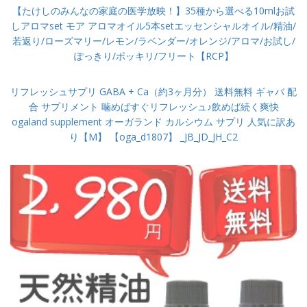
【たけしのみんなの家庭の医学放映！】35種から選べる10mlお試
しアロマset モア アロマオイル5本setエッセンシャルオイル/精油/
若返り/ローズマリー/レモン/ラベンダー/オレンジ/アロマ/お試し/
ぽっきり/ポッキリ/フリート【RCP】
リフレッシュサプリ GABA + Ca（約3ヶ月分） 送料無料 ギャバ 配
合 サプリメント 噛めばすぐリフレッシュ♪飲めば続く爽快
ogaland supplement オーガランド カルシウム サプリ 人気に訳あ
り【M】 【oga_d1807】 _JB_JD_JH_C2