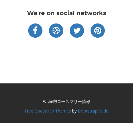
We're on social networks
© 満載!ローズマリー情報
Free Bootstrap Themes
by
BootstrapMade